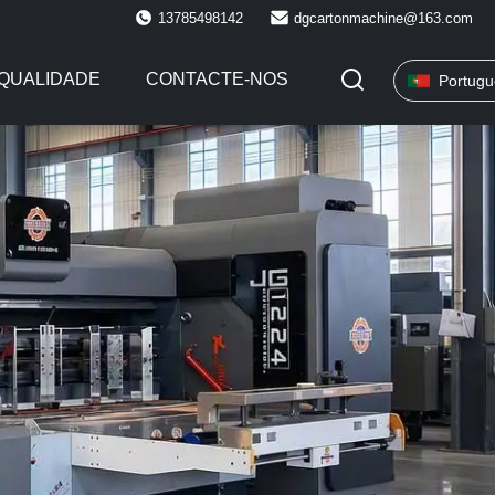
13785498142
dgcartonmachine@163.com
QUALIDADE
CONTACTE-NOS
Portugu