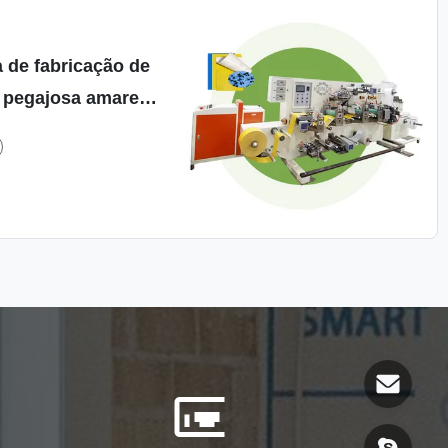
 de fabricação de
 pegajosa amarela
K para armadilha
de rato