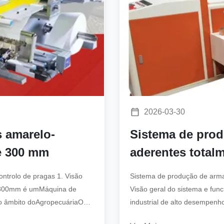
2026-03-30
 amarelo-
Sistema de prod
e 300 mm
aderentes total
ntrolo de pragas 1. Visão
Sistema de produção de arma
CK 300mm é umMáquina de
Visão geral do sistema e fu
 no âmbito doAgropecuáriaO
industrial de alto desempen
amarelas agrícolas.O sistema 