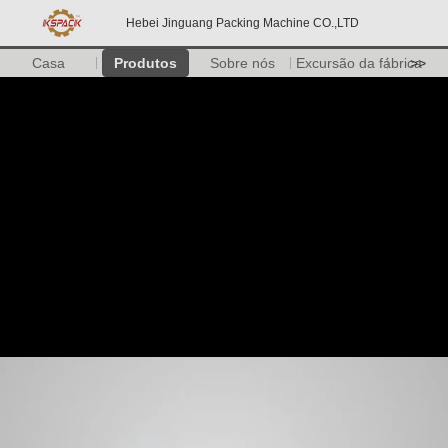
Hebei Jinguang Packing Machine CO.,LTD
Casa
Produtos
Sobre nós
Excursão da fábrica
>>