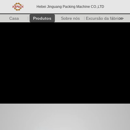
Hebei Jinguang Packing Machine CO.,LTD
Casa
Produtos
Sobre nós
Excursão da fábrica
>>