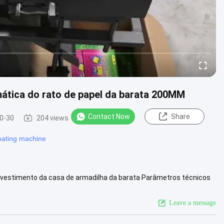
ática do rato de papel da barata 200MM
Contact Now
Share
0-30
204 views
oating machine
evestimento da casa de armadilha da barata Parâmetros técnicos
ção ...
View More
Leave a message