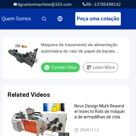
dgcartonmachine@163.com
86--13785498142
Quem Somos
Peça uma cotação
描述
Máquina de travamento de alimentação
automática do rato de papel da barata
200MM
Contact Now
Learn More
Related Videos
Novo Design Multi Rewind
er Insecto Rolo de máquin
a de armadilhas de cola
armadilha da colagem do rato
2024-11-12
que faz a máquina
00:45