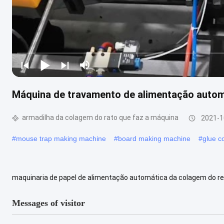
Máquina de travamento de alimentação autom
armadilha da colagem do rato que faz a máquina
2021-1
#
mouse trap making machine
#
board making machine
#
glue c
maquinaria de papel de alimentação automática da colagem do r
como abaixo 1)Vista geral A máquina de papel automática da libera
Messages of visitor