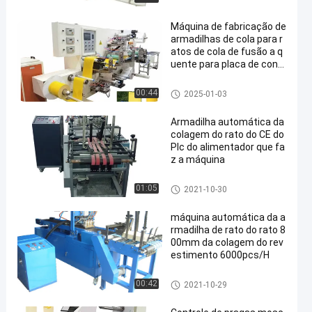
Máquina de fabricação de
armadilhas de cola para r
atos de cola de fusão a q
uente para placa de contr
ole de mosca Produção c
om corte e contagem
armadilha da colagem do rato
00:44
2025-01-03
que faz a máquina
Armadilha automática da
colagem do rato do CE do
Plc do alimentador que fa
z a máquina
armadilha da colagem do rato
01:05
2021-10-30
que faz a máquina
máquina automática da a
rmadilha de rato do rato 8
00mm da colagem do rev
estimento 6000pcs/H
armadilha da colagem do rato
00:42
2021-10-29
que faz a máquina