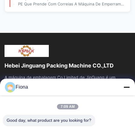
PE Que Prende Com Correias A Máquina De Emperramento Da Caixa Da Caixa Semi Automática
Hebei Jinguang Packing Machine CO.,LTD
A máquina de embalagem Co.Limited de JinGuang é um
equipamento de impressão ondulado profissional da caixa e
Fiona
uma maquinaria relacionada para a...
Links Rápidos
7:09 AM
Casa
Produtos
Sobre Nós
Excursão Da Fábrica
Good day, what product are you looking for?
Controle Da Qualidade
Contacte-Nos