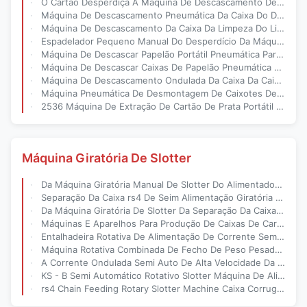
O Cartão Desperdiça A Máquina De Descascamento De CleanerCarton Cortou A Ferramenta De Descascamento
Máquina De Descascamento Pneumática Da Caixa Do Desperdício Para Papel Ondulado Da Caixa
Máquina De Descascamento Da Caixa Da Limpeza Do Lixo Do Cartão Para Papel Ondulado
Espadelador Pequeno Manual Do Desperdício Da Máquina De Descascamento Da Caixa Do Poder Pneumático
Máquina De Descascar Papelão Portátil Pneumática Para Resíduos De Papel Ondulado
Máquina De Descascar Caixas De Papelão Pneumática De Alta Velocidade Manual Portátil
Máquina De Descascamento Ondulada Da Caixa Da Caixa Com O Macine Do Cortador De Dado
Máquina Pneumática De Desmontagem De Caixotes De Resíduos
2536 Máquina De Extração De Cartão De Prata Portátil Não Destruir Cartão
Máquina Giratória De Slotter
Da Máquina Giratória Manual De Slotter Do Alimentador Da Corrente Travessia Síncrono
Separação Da Caixa rs4 De Seim Alimentação Giratória Da Corrente Da Máquina De Slotter Da Auto
Da Máquina Giratória De Slotter Da Separação Da Caixa Do Cartão rs4 Alimentação Manual
Máquinas E Aparelhos Para Produção De Caixas De Cartão
Entalhadeira Rotativa De Alimentação De Corrente Semiautomática 2 Facas 4 Vincos
Máquina Rotativa Combinada De Fecho De Peso Pesado Com Caixa De Pizza Creaser Caixa De Fruta
A Corrente Ondulada Semi Auto De Alta Velocidade Da Máquina De Entalho Alimenta Elétrico Conduzido
KS - B Semi Automático Rotativo Slotter Máquina De Alimentação De Cadeia 1800mm
rs4 Chain Feeding Rotary Slotter Machine Caixa Corrugada De Embalagem Branco