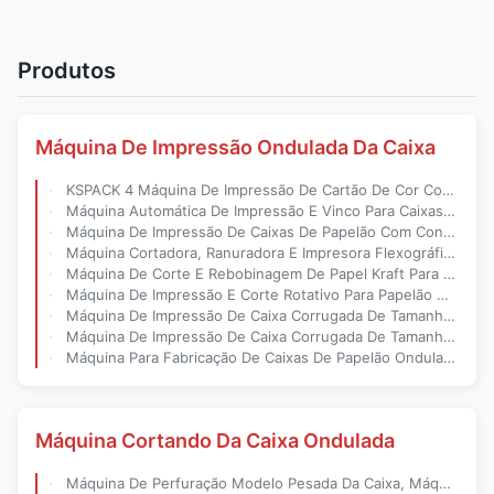
Produtos
Máquina De Impressão Ondulada Da Caixa
KSPACK 4 Máquina De Impressão De Cartão De Cor Corrugado
Máquina Automática De Impressão E Vinco Para Caixas De Pizza De Frutas Onduladas
Máquina De Impressão De Caixas De Papelão Com Controle PLC 4 Cores Flexo Print Die Cutter Slotter Para Produção De Vários Tamanhos De Placas
Máquina Cortadora, Ranuradora E Impresora Flexográfica Para Cartón Corrugado De 4 Colores Con Control PLC
Máquina De Corte E Rebobinagem De Papel Kraft Para Fabricação De Caixas De Papelão Ondulado Kspack
Máquina De Impressão E Corte Rotativo Para Papelão Ondulado Com Alimentação Contínua E Tinta Flexográfica
Máquina De Impressão De Caixa Corrugada De Tamanho De Placa 1200X2400Mm Com Sistema De Controle Elétrico Ou PLC E Tensão 380V50Hz Para Produção
Máquina De Impressão De Caixa Corrugada De Tamanho De Placa 1200X2400Mm Que Utiliza Controle PLC E Simens PLC Para Embalagens Racionalizadas
Máquina Para Fabricação De Caixas De Papelão Ondulado Com Tamanho Máximo De Cartão 2800X1600Mm E Tamanho De Placa 1200X2400Mm, Ideal Para Linhas De Produção Em Larga Escala
Máquina Cortando Da Caixa Ondulada
Máquina De Perfuração Modelo Pesada Da Caixa, Máquina Cortando De Papel Do Cartão