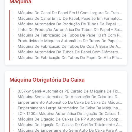
Máquina
Máquina De Canal De Papel Em U Com Largura De Trabalho De 100 Mm 60 Metros Por Minuto Velocidade E Controle Numérico Para Fabricação De Tabuleiro De Canto De Papel Em U
Máquina De Canal Em U De Papel, Papelão Em Formato De U, Protetor De Borda De Papel, Máquina De Fazer Placa De Canto
Máquina Automática De Produção De Tubos De Papel – Alta Eficiência E Personalizável
Linha De Produção Automática De Tubos De Papel – Solução Ecológica De Alta Velocidade
Máquina De Fabricação De Tubos De Papel Kraft Com Produção De Alta Eficiência
Produtividade Máquina Automática De Tubos De Papel Com 0-20 M/Min Variabilidade De Velocidade
Máquina De Fabricação De Tubos De Cola À Base De Água Personalizável Para Tubos De Papel De Diâmetro De 20-500 Mm Velocidade 0-100m/Min
Máquina Automática De Tubos De Papel Com Diâmetro Ajustável 60-800 Mm
Máquina De Fabricação De Tubos De Papel De Alta Eficiência 50-60 Tubos/Min
Máquina Obrigatória Da Caixa
0.37kw Semi-Automática PE Cartão De Máquina De Fixação
Máquina Semiautomática De Amarração De Caixotes De PE De 195 Cm
Emperramento Automático Da Caixa Da Caixa Da Máquina De Emperramento Da Caixa De Seim Do PE De 195cm Grande
Emperramento Largo Automático Da Caixa Da Máquina De Emperramento Da Caixa De Seim Do PE 0.37kw
LC - 1200a Máquina Automática De Ligação De Caixas 18-22 / Min 4.5kw 380v
Máquina De Ligação De Caixas De PP Automática Cooperar Com A Máquina De Colagem De Pasta Automática
Máquina De Ligação De Caixas De Cartão Totalmente Automática De 5 Mm De Pressão Superior Com Pedal
Máquina De Emperramento Semi Auto Da Caixa Para A Correia Da Embalagem 50 Da Caixa/PP Mínimos