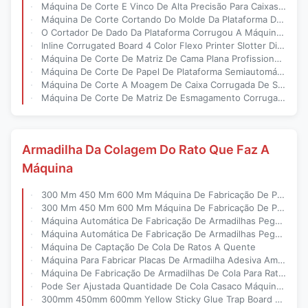
Máquina De Corte E Vinco De Alta Precisão Para Caixas De Papelão Ondulado Para Soluções De Embalagem
Máquina De Corte Cortando Do Molde Da Plataforma Da Máquina Da Caixa Ondulada
O Cortador De Dado Da Plataforma Corrugou A Máquina Cortando 1500×3000×1250 Da Caixa
Inline Corrugated Board 4 Color Flexo Printer Slotter Die Cutter Folder Bundle Machine
Máquina De Corte De Matriz De Cama Plana Profissional Para Corte De Matriz De Cartão Corrugado
Máquina De Corte De Papel De Plataforma Semiautomática Para Fabricação De Caixas De Cartão
Máquina De Corte A Moagem De Caixa Corrugada De Segurança Avançada Com Sistema Abrangente
Máquina De Corte De Matriz De Esmagamento Corrugado De Esmagamento Plano Facil Manutenção Fabricação De Caixa De Cartão
Armadilha Da Colagem Do Rato Que Faz A
Máquina
300 Mm 450 Mm 600 Mm Máquina De Fabricação De Placas Para Agricultura
300 Mm 450 Mm 600 Mm Máquina De Fabricação De Placas Para Agricultura
Máquina Automática De Fabricação De Armadilhas Pegajosas Amarelas Com Cola De Fusão A Quente E Material De PP Para Controle De Pragas
Máquina Automática De Fabricação De Armadilhas Pegajosas Amarelas Com Cola De Fusão A Quente E Material De PP Para Controle De Pragas
Máquina De Captação De Cola De Ratos A Quente
Máquina Para Fabricar Placas De Armadilha Adesiva Amarela Com Capacidade De 1000-1500 Peças Por Hora, Equipada Com Dispositivo De Fusão A Quente De 80kg Ou 150kgs, Projetada Para Operação
Máquina De Fabricação De Armadilhas De Cola Para Ratos De Fusão A Quente De 80kg Ou 150kgs Com Saída De 1000-1500 Unidades Por Hora E Quantidade De Cola Ajustável
Pode Ser Ajustada Quantidade De Cola Casaco Máquina De Fazer Placas De Armadilha De Cola Para Ratos Fornecendo Tamanho Do Produto Conforme Requisito Do Cliente
300mm 450mm 600mm Yellow Sticky Glue Trap Board Making Machine For Agriculture