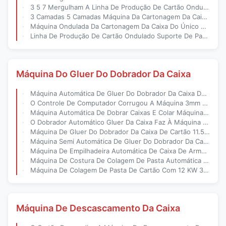
3 5 7 Mergulham A Linha De Produção De Cartão Ondulado Semi Auto Equipamento
3 Camadas 5 Camadas Máquina Da Cartonagem Da Caixa De Papel De 7 Camadas Completamente Automática
Máquina Ondulada Da Cartonagem Da Caixa Do Único Facer De Sistema De Aquecimento De Vapor B Flauta
Linha De Produção De Cartão Ondulado Suporte De Papel Industrial Do Suporte De Rolo De Moinho Do Rolo Para A Planta Do Cartão Ondulado
Máquina Do Gluer Do Dobrador Da Caixa
Máquina Automática De Gluer Do Dobrador Da Caixa Da Caixa De Papel Do Fruto Um Molde Do Tempo
O Controle De Computador Corrugou A Máquina 3mm De Gluer Do Dobrador De Shoebox
Máquina Automática De Dobrar Caixas E Colar Máquinas De Embalar Caixas De Papelão Ondulado
O Dobrador Automático Gluer Da Caixa Faz À Máquina Max Cardboard 1200 * 2530 Milímetros
Máquina De Gluer Do Dobrador Da Caixa De Cartão 11.5kw Ondulado Automática
Máquina Semi Automática De Gluer Do Dobrador Da Caixa De 2.2kw Corruaged
Máquina De Empilhadeira Automática De Caixa De Armazenamento De Caixa De Aço De Grande Capacidade
Máquina De Costura De Colagem De Pasta Automática De Quadro Robusto Para Caixa De Cartão
Máquina De Colagem De Pasta De Cartão Com 12 KW 380v Voltagem E Simens ABB Motor
Máquina De Descascamento Da Caixa