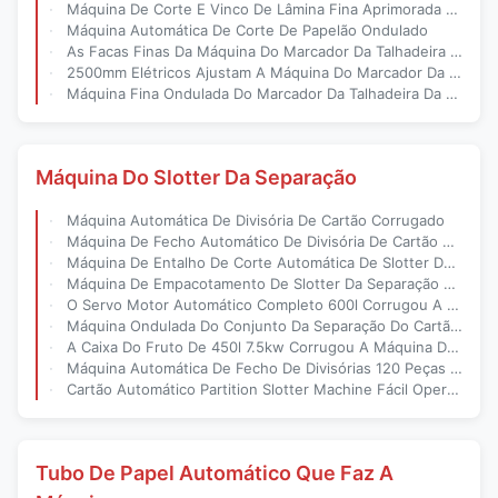
Máquina De Corte E Vinco De Lâmina Fina Aprimorada E Inovadora Com Ajuste Rápido
Máquina Automática De Corte De Papelão Ondulado
As Facas Finas Da Máquina Do Marcador Da Talhadeira Da Lâmina Do Manual 2500 Podem Ser Adicionadas
2500mm Elétricos Ajustam A Máquina Do Marcador Da Talhadeira Semi Automática
Máquina Fina Ondulada Do Marcador Da Talhadeira Da Lâmina Do Cartão 2000mm
Máquina Do Slotter Da Separação
Máquina Automática De Divisória De Cartão Corrugado
Máquina De Fecho Automático De Divisória De Cartão De Cartão Tamanho 950X280Mm
Máquina De Entalho De Corte Automática De Slotter Da Separação Com Empilhador
Máquina De Empacotamento De Slotter Da Separação Da Caixa Automática Com Empilhador
O Servo Motor Automático Completo 600l Corrugou A Separação Slotter
Máquina Ondulada Do Conjunto Da Separação Do Cartão Da Caixa Do Fruto Da Caixa Da Cerveja Completamente Automática
A Caixa Do Fruto De 450l 7.5kw Corrugou A Máquina De Slotter Da Separação Do Cartão
Máquina Automática De Fecho De Divisórias 120 Peças / Min Máquina De Montagem
Cartão Automático Partition Slotter Machine Fácil Operação 120 Peças Por Minuto
Tubo De Papel Automático Que Faz A